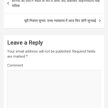
हरनंदी को पर्यटन स्थल के रूप में किया जाए विकसित: विक्रमादित्य सिंह
o
मलिक
s
t
यूपी निकाय चुनाव: उच्च न्यायालय में आज फिर होगी सुनवाई
n
a
Leave a Reply
v
i
Your email address will not be published.
Required fields
are marked
*
g
a
Comment
t
i
o
n