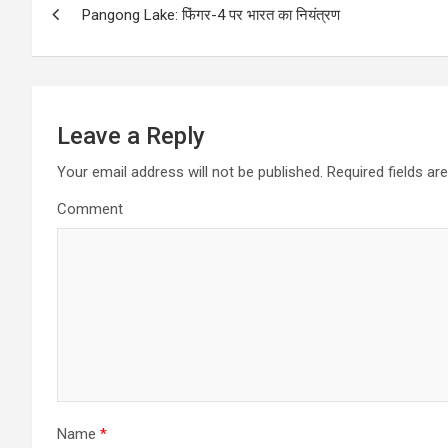
Pangong Lake: फिंगर-4 पर भारत का नियंत्रण
o
s
t
Leave a Reply
n
Your email address will not be published.
Required fields a
a
Comment
v
i
g
a
t
Name
*
i