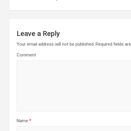
o
s
t
Leave a Reply
n
Your email address will not be published.
Required fields a
a
Comment
v
i
g
a
t
Name
*
i