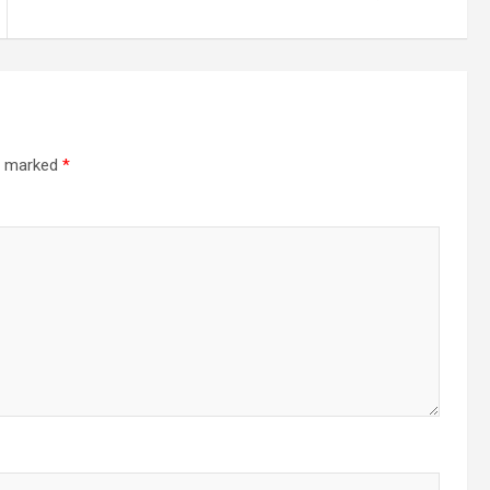
re marked
*