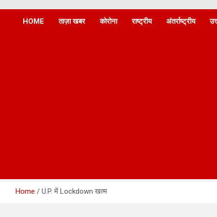
Dainik Athah
HOME
ताज़ा खबर
कोरोना
राष्ट्रीय
अंतर्राष्ट्रीय
उत
Home
U.P. में Lockdown खत्म