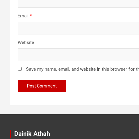
o
n
Email
*
Website
Save my name, email, and website in this browser for t
Dainik Athah