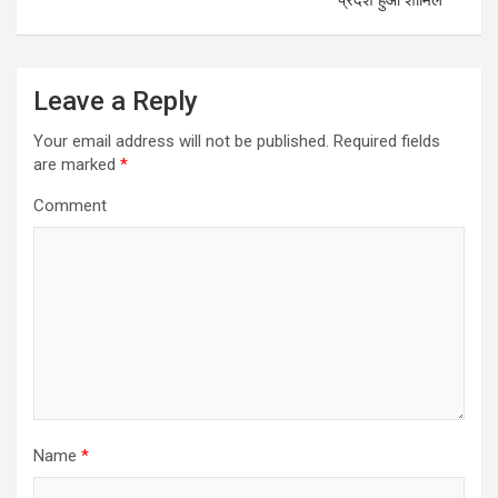
n
a
v
Leave a Reply
i
Your email address will not be published.
Required fields
g
are marked
*
a
Comment
t
i
o
n
Name
*