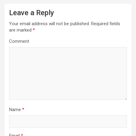
a
Leave a Reply
v
i
Your email address will not be published.
Required fields
are marked
*
g
a
Comment
t
i
o
n
Name
*
Email
*