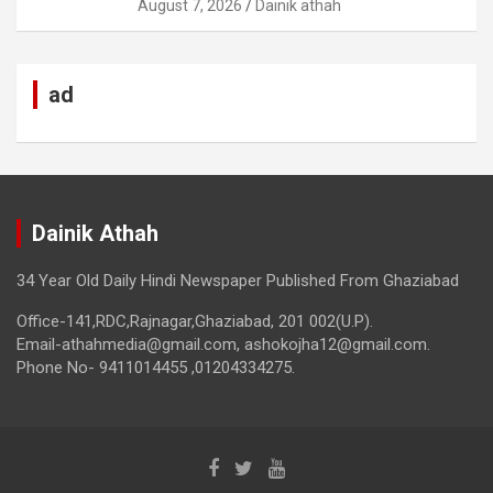
August 7, 2026
Dainik athah
ad
Dainik Athah
34 Year Old Daily Hindi Newspaper Published From Ghaziabad
Office-141,RDC,Rajnagar,Ghaziabad, 201 002(U.P).
Email-athahmedia@gmail.com, ashokojha12@gmail.com.
Phone No- 9411014455 ,01204334275.